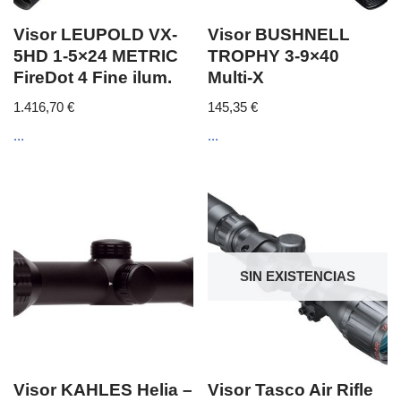
Visor LEUPOLD VX-
Visor BUSHNELL
5HD 1-5×24 METRIC
TROPHY 3-9×40
FireDot 4 Fine ilum.
Multi-X
1.416,70
€
145,35
€
...
...
SIN EXISTENCIAS
Visor KAHLES Helia –
Visor Tasco Air Rifle