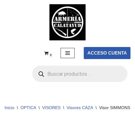
Saltar
al
contenido
ACCESO CUENTA
0
Inicio
\
OPTICA
\
VISORES
\
Visores CAZA
\
Visor SIMMONS 8-