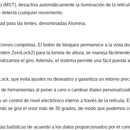
(MST), desactiva automáticamente la iluminación de la retícula
 detecta cualquier movimiento.
idad para las lentes, denominadas Alumina.
aciones completas. El botón de bloqueo permanece a la vista dur
m ZeroLock2) para la torreta de altura, se maneja fácilmente 
alizamos el giro. Además, el sistema permite una fácil puesta a c
ock, que evita ajustes no deseados y garantiza un retorno precis
 de herramientas al poner a cero o cambiar diales personalizad
es un control de nivel electrónico interno a través de la retícula
do se gira el visor más de 30 grados, de modo que podemos coloc
tas balísticas de acuerdo a los datos proporcionados por el comp