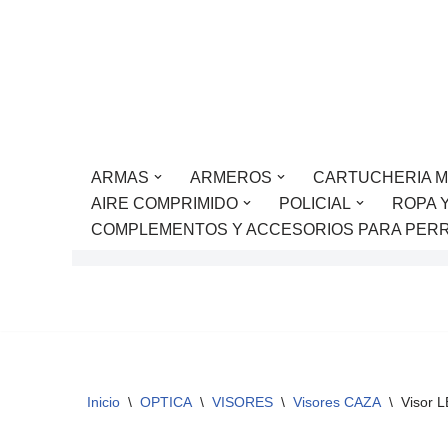
Saltar
al
contenido
ARMAS
ARMEROS
CARTUCHERIA M
AIRE COMPRIMIDO
POLICIAL
ROPA 
COMPLEMENTOS Y ACCESORIOS PARA PER
Inicio
\
OPTICA
\
VISORES
\
Visores CAZA
\
Visor 