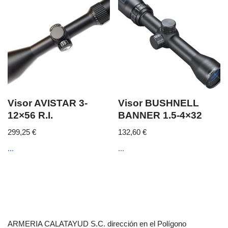
Visor AVISTAR 3-
Visor BUSHNELL
12×56 R.I.
BANNER 1.5-4×32
299,25
€
132,60
€
...
...
ARMERIA CALATAYUD S.C. dirección en el Polígono