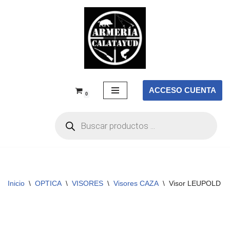
Saltar
al
contenido
ACCESO CUENTA
0
Inicio
\
OPTICA
\
VISORES
\
Visores CAZA
\
Visor LEUPOLD VX