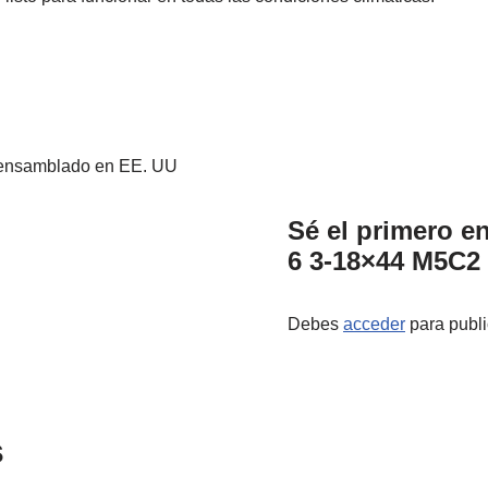
Sé el primero e
6 3-18×44 M5C2 
Debes
acceder
para publi
s