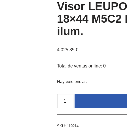
Visor LEUPO
18×44 M5C2 
ilum.
4.025,35
€
Total de ventas online: 0
Hay existencias
SKU:
119214