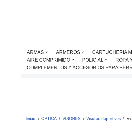
Saltar
al
contenido
ARMAS
ARMEROS
CARTUCHERIA M
AIRE COMPRIMIDO
POLICIAL
ROPA 
COMPLEMENTOS Y ACCESORIOS PARA PER
Inicio
\
OPTICA
\
VISORES
\
Visores deportivos
\
Vi