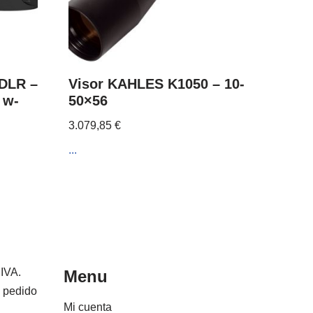
 DLR –
Visor KAHLES K1050 – 10-
 w-
50×56
3.079,85
€
...
 IVA.
Menu
e pedido
Mi cuenta