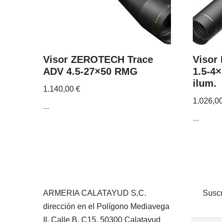
Visor ZEROTECH Trace
Visor
ADV 4.5-27×50 RMG
1.5-4
ilum.
1.140,00
€
1.026,0
...
...
ARMERIA CALATAYUD S.C.
Suscr
dirección en el Polígono Mediavega
II, Calle B, C15. 50300 Calatayud