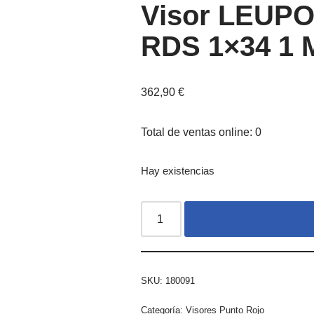
Visor LEUP
RDS 1×34 1
362,90
€
Total de ventas online: 0
Hay existencias
SKU:
180091
Categoría:
Visores Punto Rojo