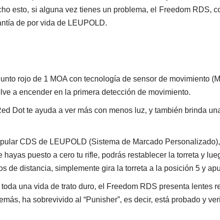
 Dicho esto, si alguna vez tienes un problema, el Freedom RDS, c
rantía de por vida de LEUPOLD.
Punto rojo de 1 MOA con tecnología de sensor de movimiento (
elve a encender en la primera detección de movimiento.
Red Dot te ayuda a ver más con menos luz, y también brinda una
popular CDS de LEUPOLD (Sistema de Marcado Personalizado), l
yas puesto a cero tu rifle, podrás restablecer la torreta y lue
os de distancia, simplemente gira la torreta a la posición 5 y apu
r toda una vida de trato duro, el Freedom RDS presenta lentes r
más, ha sobrevivido al “Punisher”, es decir, está probado y ve