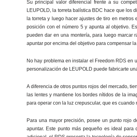
Su principal valor diferencial frente a su com
LEUPOLD, la torreta balística BDC hace que los di
la torreta y luego hacer ajustes de tiro en metros 
posición con el número 5 y apunta al objetivo. Es
pueden dar en una montería, para luego marcar rá
apuntar por encima del objetivo para compensar la
No hay problema en instalar el Freedom RDS en un 
personalización de LEUPOLD puede fabricarte una nu
A diferencia de otros puntos rojos del mercado, tie
las lentes y mantiene los bordes nítidos de la i
para operar con la luz crepuscular, que es cuando 
Para una mayor precisión, posee un punto rojo d
apuntar. Este punto más pequeño es ideal para 
adicional, el RDS presenta la tecnología de sen