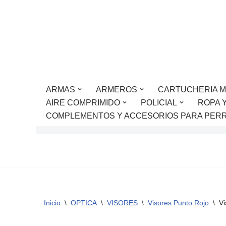
Saltar
al
contenido
ARMAS
ARMEROS
CARTUCHERIA M
AIRE COMPRIMIDO
POLICIAL
ROPA 
COMPLEMENTOS Y ACCESORIOS PARA PER
Inicio
\
OPTICA
\
VISORES
\
Visores Punto Rojo
\
V