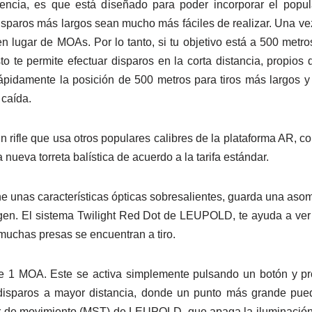
petencia, es que está diseñado para poder incorporar el po
sparos más largos sean mucho más fáciles de realizar. Una vez 
en lugar de MOAs. Por lo tanto, si tu objetivo está a 500 metro
to te permite efectuar disparos en la corta distancia, propio
pidamente la posición de 500 metros para tiros más largos y 
 caída.
rifle que usa otros populares calibres de la plataforma AR, c
eva torreta balística de acuerdo a la tarifa estándar.
ne unas características ópticas sobresalientes, guarda una asom
magen. El sistema Twilight Red Dot de LEUPOLD, te ayuda a v
muchas presas se encuentran a tiro.
e 1 MOA. Este se activa simplemente pulsando un botón y pro
disparos a mayor distancia, donde un punto más grande pued
sor de movimiento (MST) de LEUPOLD, que apaga la iluminación