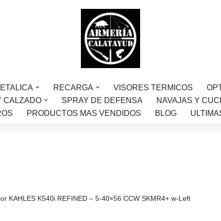
ETALICA
RECARGA
VISORES TERMICOS
OP
Y CALZADO
SPRAY DE DEFENSA
NAVAJAS Y CUC
ROS
PRODUCTOS MAS VENDIDOS
BLOG
ULTIMA
sor KAHLES K540i REFINED – 5-40×56 CCW SKMR4+ w-Left