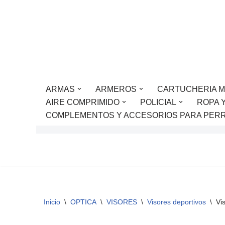
Saltar
al
contenido
ARMAS
ARMEROS
CARTUCHERIA M
AIRE COMPRIMIDO
POLICIAL
ROPA 
COMPLEMENTOS Y ACCESORIOS PARA PER
Inicio
\
OPTICA
\
VISORES
\
Visores deportivos
\
Vi