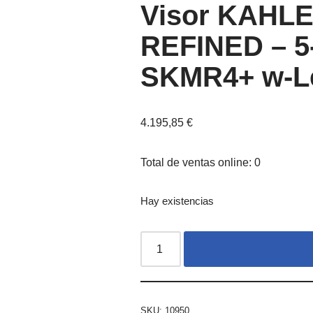
Visor KAHLE
REFINED – 
SKMR4+ w-Le
4.195,85
€
Total de ventas online: 0
Hay existencias
SKU:
10950