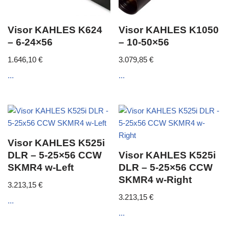
Visor KAHLES K624
Visor KAHLES K1050
– 6-24×56
– 10-50×56
1.646,10
€
3.079,85
€
...
...
Visor KAHLES K525i
DLR – 5-25×56 CCW
Visor KAHLES K525i
SKMR4 w-Left
DLR – 5-25×56 CCW
SKMR4 w-Right
3.213,15
€
3.213,15
€
...
...