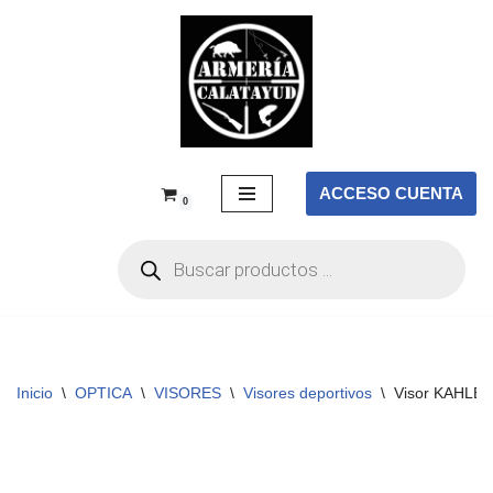
Saltar
al
contenido
ACCESO CUENTA
0
Inicio
\
OPTICA
\
VISORES
\
Visores deportivos
\
Visor KAHLES