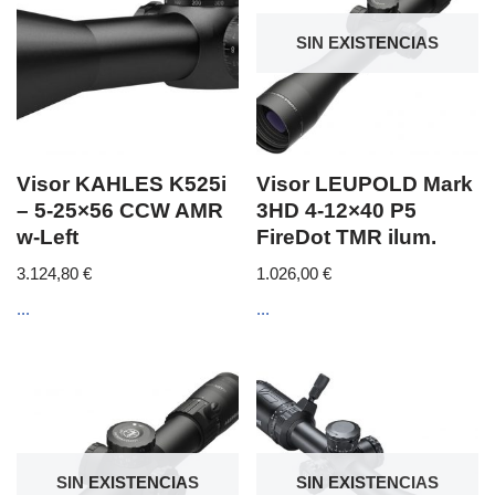
SIN EXISTENCIAS
Visor KAHLES K525i
Visor LEUPOLD Mark
– 5-25×56 CCW AMR
3HD 4-12×40 P5
w-Left
FireDot TMR ilum.
3.124,80
€
1.026,00
€
...
...
SIN EXISTENCIAS
SIN EXISTENCIAS