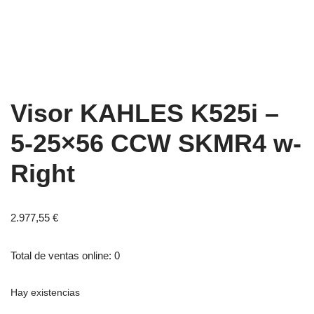
Visor KAHLES K525i –
5-25×56 CCW SKMR4 w-
Right
2.977,55
€
Total de ventas online: 0
Hay existencias