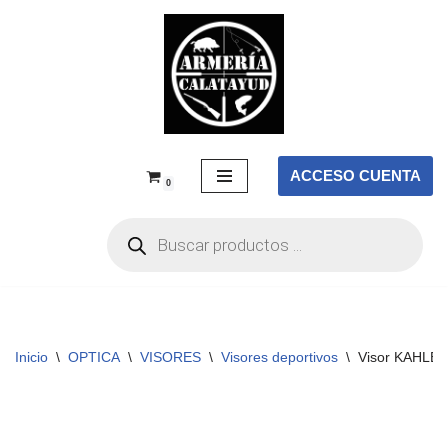
Saltar
al
contenido
ACCESO CUENTA
0
Inicio
\
OPTICA
\
VISORES
\
Visores deportivos
\
Visor KAHLES