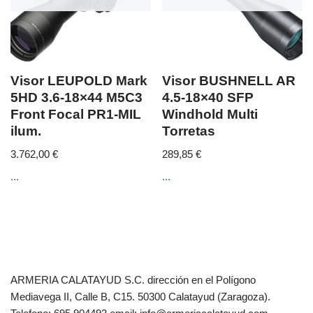
Visor LEUPOLD Mark
Visor BUSHNELL AR
5HD 3.6-18×44 M5C3
4.5-18×40 SFP
Front Focal PR1-MIL
Windhold Multi
ilum.
Torretas
3.762,00
€
289,85
€
...
...
ARMERIA CALATAYUD S.C. dirección en el Polígono
Mediavega II, Calle B, C15. 50300 Calatayud (Zaragoza).