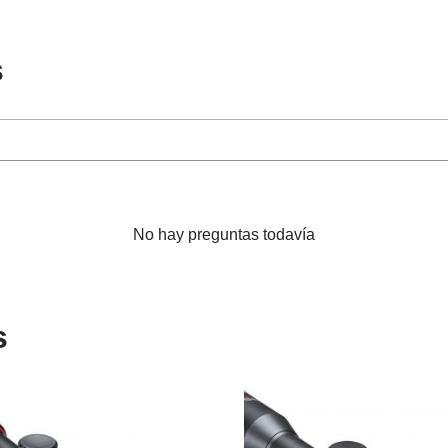
s
No hay preguntas todavía
s