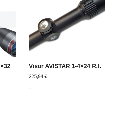
4×32
Visor AVISTAR 1-4×24 R.I.
225,94
€
...