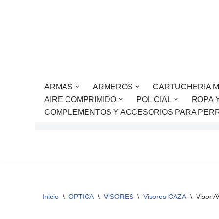
Saltar
al
contenido
ARMAS
ARMEROS
CARTUCHERIA M
AIRE COMPRIMIDO
POLICIAL
ROPA 
COMPLEMENTOS Y ACCESORIOS PARA PER
Inicio
\
OPTICA
\
VISORES
\
Visores CAZA
\
Visor 