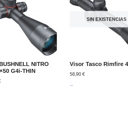
SIN EXISTENCIAS
 BUSHNELL NITRO
Visor Tasco Rimfire 
5×50 G4i-THIN
58,90
€
€
...