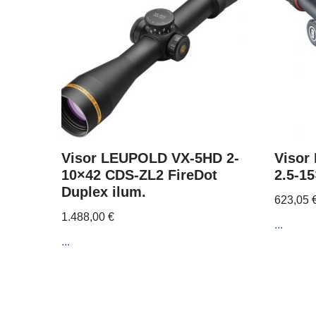
Visor LEUPOLD VX-5HD 2-
Visor
10×42 CDS-ZL2 FireDot
2.5-1
Duplex ilum.
623,05
1.488,00
€
...
...