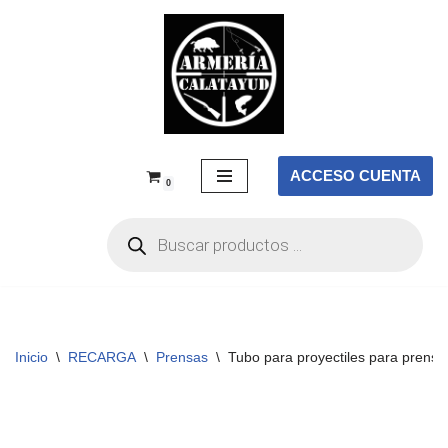
Saltar
al
contenido
ACCESO CUENTA
0
Inicio
\
RECARGA
\
Prensas
\
Tubo para proyectiles para prens