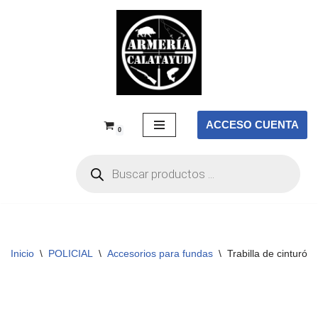
Saltar
al
contenido
ACCESO CUENTA
0
Inicio
\
POLICIAL
\
Accesorios para fundas
\
Trabilla de cinturó