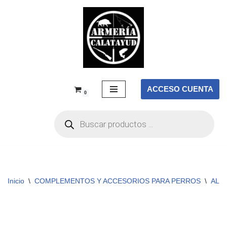
Saltar
al
contenido
ACCESO CUENTA
0
Inicio
\
COMPLEMENTOS Y ACCESORIOS PARA PERROS
\
ALI