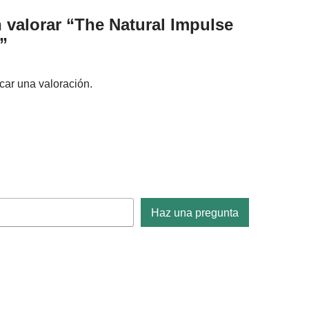
n valorar “The Natural Impulse
”
car una valoración.
Haz una pregunta