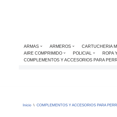
Saltar
al
contenido
ARMAS
ARMEROS
CARTUCHERIA M
AIRE COMPRIMIDO
POLICIAL
ROPA 
COMPLEMENTOS Y ACCESORIOS PARA PER
Inicio
\
COMPLEMENTOS Y ACCESORIOS PARA PER