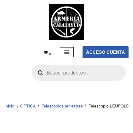
Saltar
al
contenido
ACCESO CUENTA
0
Inicio
\
OPTICA
\
Telescopios terrestres
\
Telescopio LEUPOLD SX