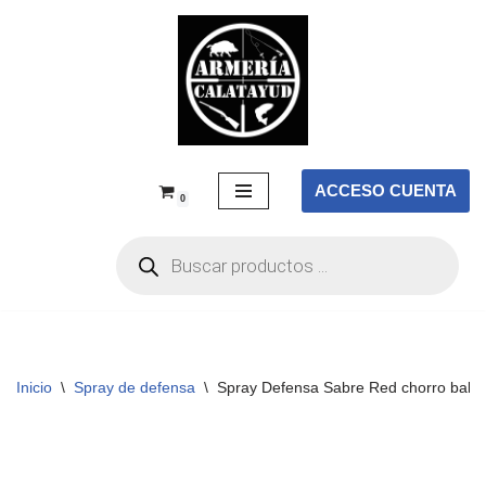
Saltar
al
contenido
ACCESO CUENTA
0
Inicio
\
Spray de defensa
\
Spray Defensa Sabre Red chorro balist