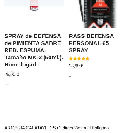
SPRAY de DEFENSA
RASS DEFENSA
de PIMIENTA SABRE
PERSONAL 65
RED. ESPUMA.
SPRAY
Tamaño MK-3 (50ml.).
Homologado
Valorado
18,99
€
con
5.00
25,00
€
...
de 5
...
ARMERIA CALATAYUD S.C. dirección en el Polígono