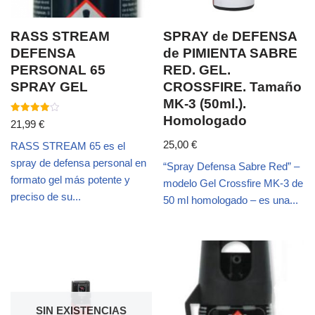
RASS STREAM
SPRAY de DEFENSA
DEFENSA
de PIMIENTA SABRE
PERSONAL 65
RED. GEL.
SPRAY GEL
CROSSFIRE. Tamaño
MK-3 (50ml.).
Homologado
Valorado
21,99
€
con
4.00
25,00
€
RASS STREAM 65 es el
de 5
spray de defensa personal en
“Spray Defensa Sabre Red” –
formato gel más potente y
modelo Gel Crossfire MK-3 de
preciso de su...
50 ml homologado – es una...
SIN EXISTENCIAS