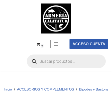
Saltar
al
contenido
ACCESO CUENTA
0
Inicio
\
ACCESORIOS Y COMPLEMENTOS
\
Bípodes y Bastones