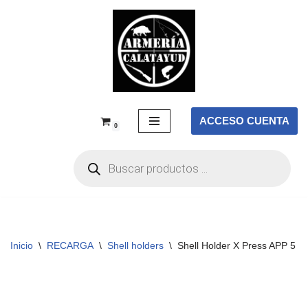
Saltar
al
contenido
ACCESO CUENTA
0
Inicio
\
RECARGA
\
Shell holders
\
Shell Holder X Press APP 5