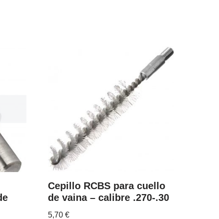
Cepillo RCBS para cuello
de
de vaina – calibre .270-.30
5,70
€