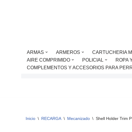
Saltar
al
contenido
ARMAS
ARMEROS
CARTUCHERIA M
AIRE COMPRIMIDO
POLICIAL
ROPA 
COMPLEMENTOS Y ACCESORIOS PARA PER
Inicio
\
RECARGA
\
Mecanizado
\
Shell Holder Trim 