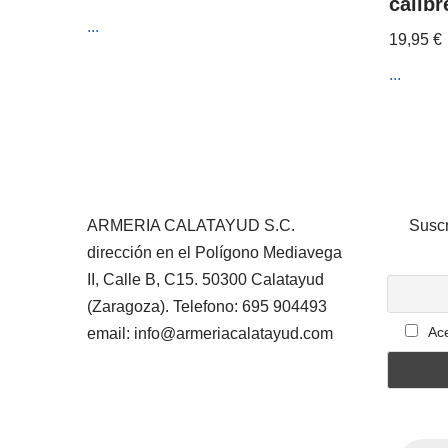
calibr
...
19,95
€
...
ARMERIA CALATAYUD S.C.
Suscr
dirección en el Polígono Mediavega
II, Calle B, C15. 50300 Calatayud
(Zaragoza). Telefono: 695 904493
Ace
email: info@armeriacalatayud.com