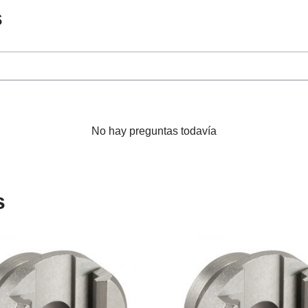
s
No hay preguntas todavía
s