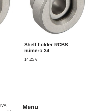
Shell holder RCBS –
número 34
14,25
€
...
 IVA.
Menu