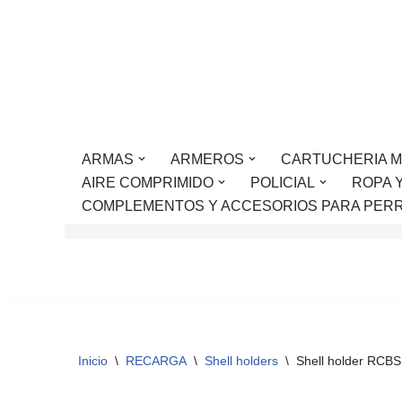
Saltar
al
contenido
ARMAS
ARMEROS
CARTUCHERIA M
AIRE COMPRIMIDO
POLICIAL
ROPA 
COMPLEMENTOS Y ACCESORIOS PARA PER
Inicio
\
RECARGA
\
Shell holders
\
Shell holder RCBS