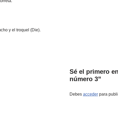
orreta.
ho y el troquel (Die).
Sé el primero e
número 3”
Debes
acceder
para publi