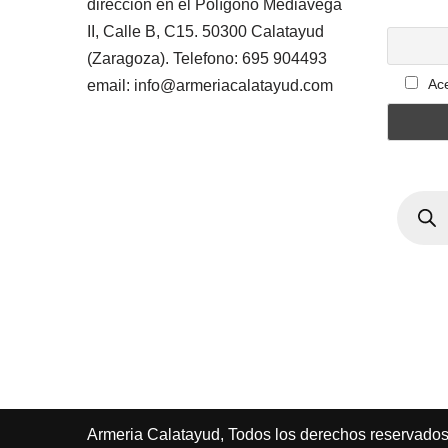
dirección en el Polígono Mediavega
II, Calle B, C15. 50300 Calatayud
(Zaragoza). Telefono: 695 904493
Ace
email: info@armeriacalatayud.com
Armeria Calatayud, Todos los derechos reservado