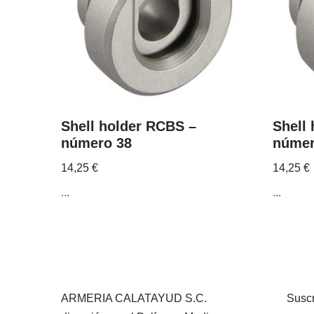
Shell holder RCBS –
Shell
número 38
númer
14,25
€
14,25
€
...
...
ARMERIA CALATAYUD S.C.
Suscr