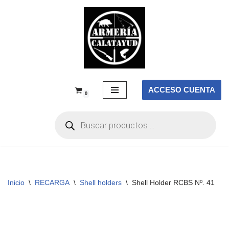
Saltar
al
contenido
ACCESO CUENTA
0
Inicio
\
RECARGA
\
Shell holders
\
Shell Holder RCBS Nº. 41