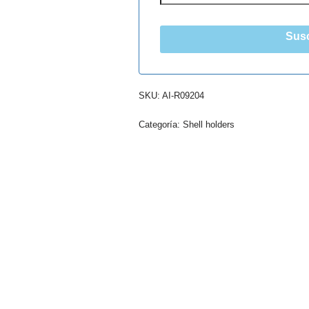
Susc
SKU:
AI-R09204
Categoría:
Shell holders