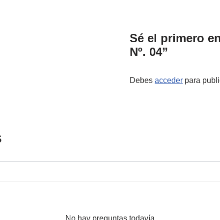
Sé el primero e
Nº. 04”
Debes
acceder
para publi
s
No hay preguntas todavía