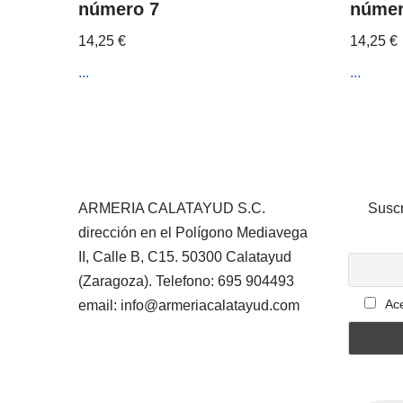
número 7
númer
14,25
€
14,25
€
...
...
ARMERIA CALATAYUD S.C.
Suscr
dirección en el Polígono Mediavega
II, Calle B, C15. 50300 Calatayud
(Zaragoza). Telefono: 695 904493
Ace
email: info@armeriacalatayud.com