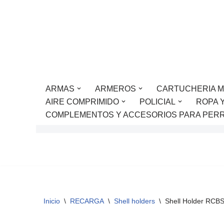
Saltar
al
contenido
ARMAS
ARMEROS
CARTUCHERIA M
AIRE COMPRIMIDO
POLICIAL
ROPA 
COMPLEMENTOS Y ACCESORIOS PARA PER
Inicio
\
RECARGA
\
Shell holders
\
Shell Holder RCBS