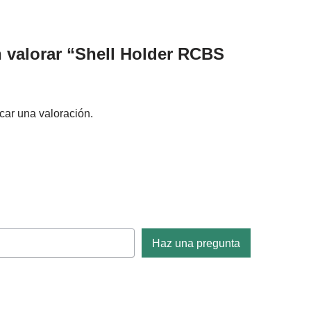
n valorar “Shell Holder RCBS
car una valoración.
Haz una pregunta