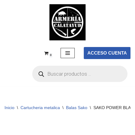
Saltar
al
contenido
ACCESO CUENTA
0
Inicio
\
Cartucheria metalica
\
Balas Sako
\
SAKO POWER BLADE