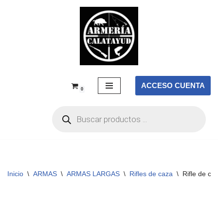
Saltar
al
contenido
ACCESO CUENTA
0
Inicio
\
ARMAS
\
ARMAS LARGAS
\
Rifles de caza
\
Rifle de c