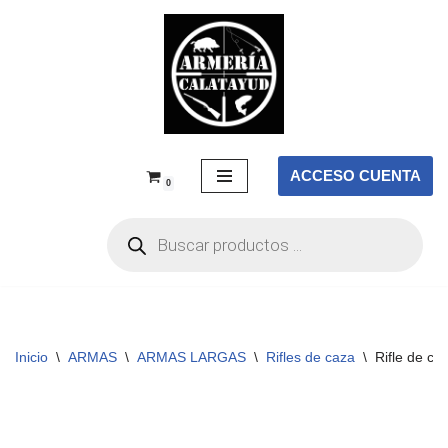
Saltar
al
contenido
ACCESO CUENTA
0
Inicio
\
ARMAS
\
ARMAS LARGAS
\
Rifles de caza
\
Rifle de ce