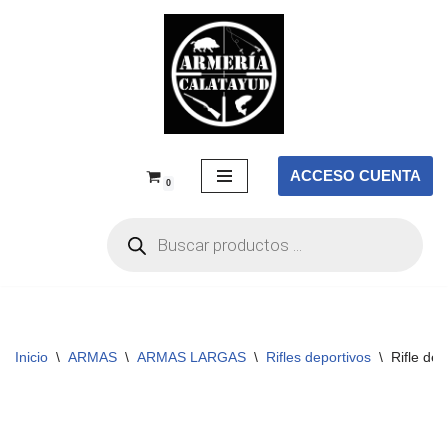
Saltar
al
contenido
ACCESO CUENTA
0
Inicio
\
ARMAS
\
ARMAS LARGAS
\
Rifles deportivos
\
Rifle de