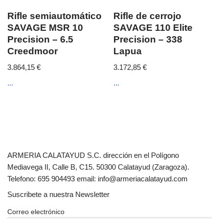
Rifle semiautomático
Rifle de cerrojo
SAVAGE MSR 10
SAVAGE 110 Elite
Precision – 6.5
Precision – 338
Creedmoor
Lapua
3.864,15
€
3.172,85
€
...
...
ARMERIA CALATAYUD S.C. dirección en el Polígono
Mediavega II, Calle B, C15. 50300 Calatayud (Zaragoza).
Telefono: 695 904493 email: info@armeriacalatayud.com
Suscribete a nuestra Newsletter
Correo electrónico