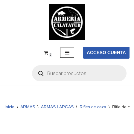
Saltar
al
contenido
ACCESO CUENTA
0
Inicio
\
ARMAS
\
ARMAS LARGAS
\
Rifles de caza
\
Rifle de c