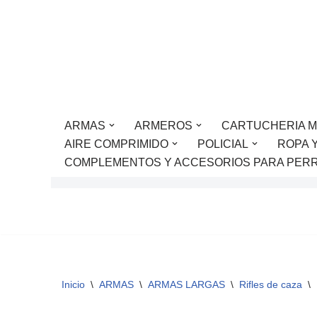
Saltar
al
contenido
ARMAS
ARMEROS
CARTUCHERIA M
AIRE COMPRIMIDO
POLICIAL
ROPA 
COMPLEMENTOS Y ACCESORIOS PARA PER
Inicio
\
ARMAS
\
ARMAS LARGAS
\
Rifles de caza
\