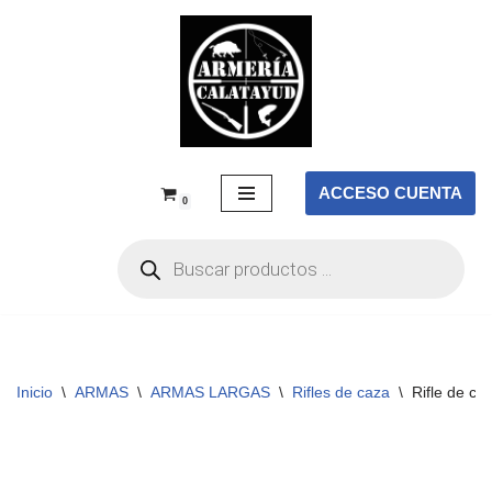
Saltar
al
contenido
ACCESO CUENTA
0
Inicio
\
ARMAS
\
ARMAS LARGAS
\
Rifles de caza
\
Rifle de c