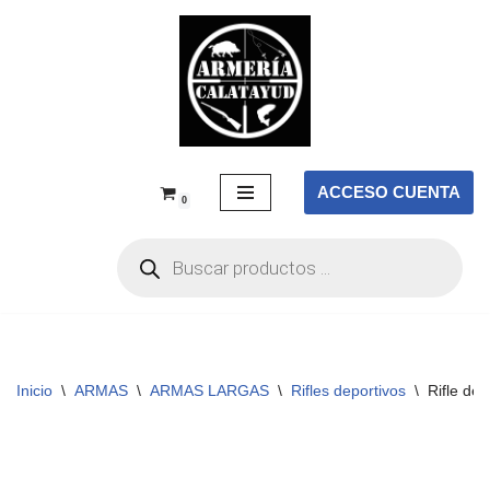
Saltar
al
contenido
ACCESO CUENTA
0
Inicio
\
ARMAS
\
ARMAS LARGAS
\
Rifles deportivos
\
Rifle de