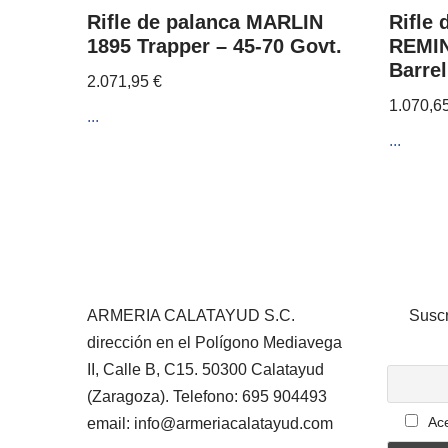
Rifle de palanca MARLIN
Rifle 
1895 Trapper – 45-70 Govt.
REMI
Barrel
2.071,95
€
1.070,6
...
...
ARMERIA CALATAYUD S.C.
Suscr
dirección en el Polígono Mediavega
II, Calle B, C15. 50300 Calatayud
(Zaragoza). Telefono: 695 904493
Ace
email: info@armeriacalatayud.com