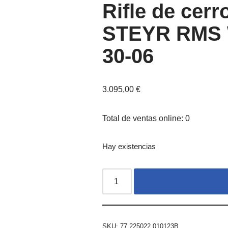
Rifle de cerro
STEYR RMS 
30-06
3.095,00
€
Total de ventas online: 0
Hay existencias
SKU:
77.225022.010123B