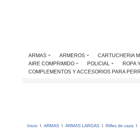
Saltar
al
contenido
ARMAS
ARMEROS
CARTUCHERIA M
AIRE COMPRIMIDO
POLICIAL
ROPA 
COMPLEMENTOS Y ACCESORIOS PARA PER
Inicio
\
ARMAS
\
ARMAS LARGAS
\
Rifles de caza
\