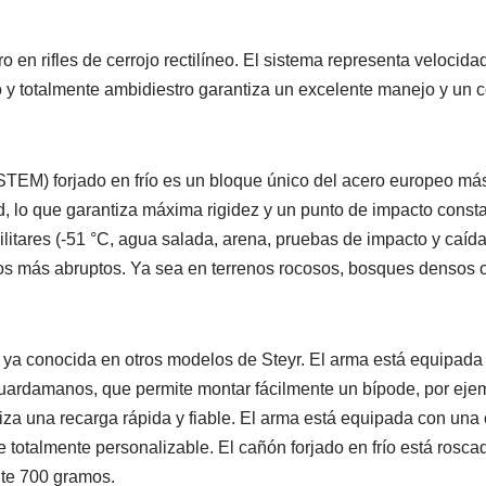
en rifles de cerrojo rectilíneo. El sistema representa velocid
 totalmente ambidiestro garantiza un excelente manejo y un con
forjado en frío es un bloque único del acero europeo más du
d, lo que garantiza máxima rigidez y un punto de impacto const
tares (-51 °C, agua salada, arena, pruebas de impacto y caída),
nos más abruptos. Ya sea en terrenos rocosos, bosques densos
 ya conocida en otros modelos de Steyr. El arma está equipada d
 guardamanos, que permite montar fácilmente un bípode, por eje
tiza una recarga rápida y fiable. El arma está equipada con una 
e totalmente personalizable. El cañón forjado en frío está rosca
nte 700 gramos.