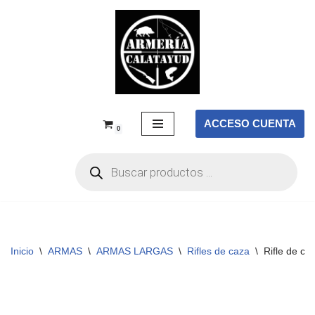
Saltar
al
contenido
ACCESO CUENTA
0
Inicio
\
ARMAS
\
ARMAS LARGAS
\
Rifles de caza
\
Rifle de c