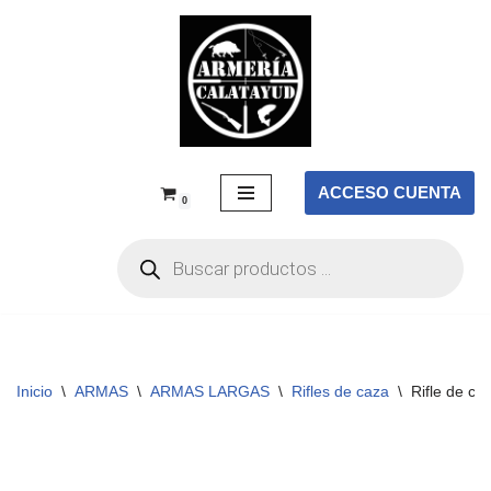
Saltar
al
contenido
ACCESO CUENTA
0
Inicio
\
ARMAS
\
ARMAS LARGAS
\
Rifles de caza
\
Rifle de c