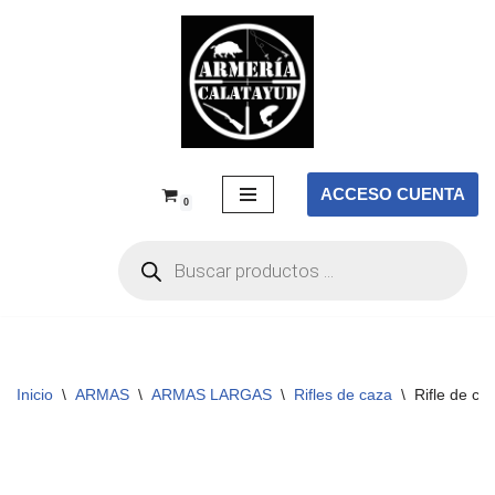
Saltar
al
contenido
ACCESO CUENTA
0
Inicio
\
ARMAS
\
ARMAS LARGAS
\
Rifles de caza
\
Rifle de c