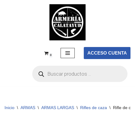
Saltar
al
contenido
ACCESO CUENTA
0
Inicio
\
ARMAS
\
ARMAS LARGAS
\
Rifles de caza
\
Rifle de c