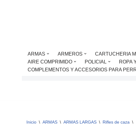
Saltar
al
contenido
ARMAS
ARMEROS
CARTUCHERIA M
AIRE COMPRIMIDO
POLICIAL
ROPA 
COMPLEMENTOS Y ACCESORIOS PARA PER
Inicio
\
ARMAS
\
ARMAS LARGAS
\
Rifles de caza
\