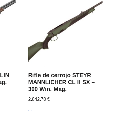
RLIN
Rifle de cerrojo STEYR
ag.
MANNLICHER CL II SX –
300 Win. Mag.
2.842,70
€
...