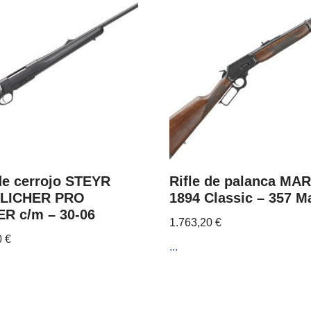
 de cerrojo STEYR
Rifle de palanca MA
LICHER PRO
1894 Classic – 357 M
R c/m – 30-06
1.763,20
€
0
€
...