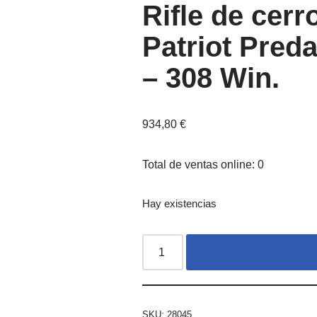
Rifle de ce
Patriot Pred
– 308 Win.
934,80
€
Total de ventas online: 0
Hay existencias
SKU:
28045