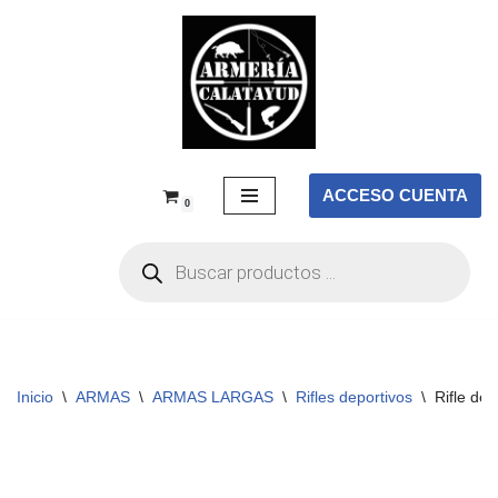
Saltar
al
contenido
ACCESO CUENTA
0
Inicio
\
ARMAS
\
ARMAS LARGAS
\
Rifles deportivos
\
Rifle de