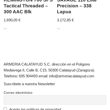
Tactical Threaded –
Precision – 338
300 AAC Blk
Lapua
1.690,05
€
3.172,85
€
...
...
ARMERIA CALATAYUD S.C. dirección en el Polígono
Mediavega II, Calle B, C15. 50300 Calatayud (Zaragoza).
Telefono: 695 904493 email: info@armeriacalatayud.com
Suscribete a nuestra Newsletter
Correo electrónico
Acepto las políticas de privacidad