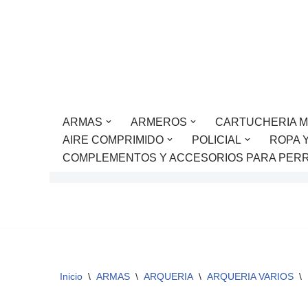
Saltar
al
contenido
ARMAS
ARMEROS
CARTUCHERIA M
AIRE COMPRIMIDO
POLICIAL
ROPA 
COMPLEMENTOS Y ACCESORIOS PARA PER
Inicio
\
ARMAS
\
ARQUERIA
\
ARQUERIA VARIOS
\