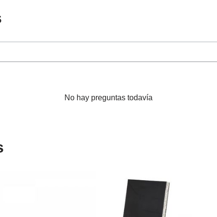
s
No hay preguntas todavía
s