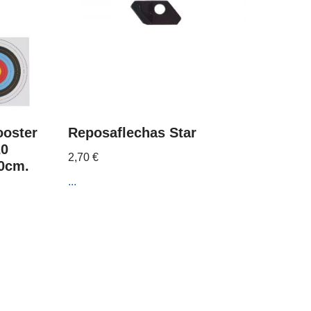
ooster
Reposaflechas Star
20
2,70
€
60cm.
...