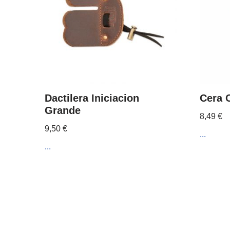
Dactilera Iniciacion
Cera 
Grande
8,49
€
9,50
€
...
...