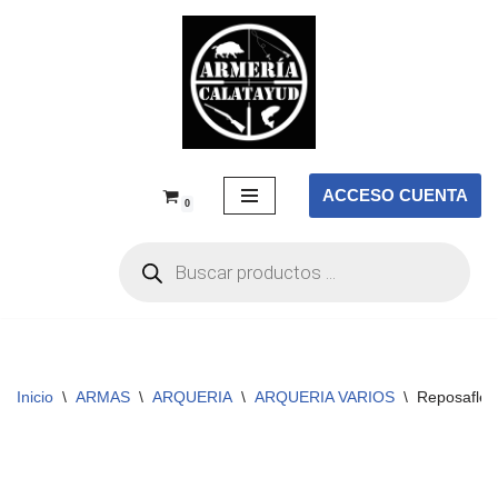
Saltar
al
contenido
ACCESO CUENTA
0
Inicio
\
ARMAS
\
ARQUERIA
\
ARQUERIA VARIOS
\
Reposaflec