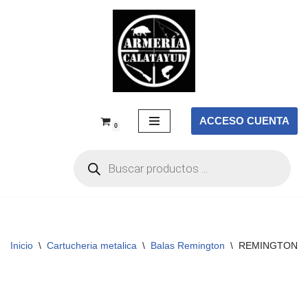
Saltar
al
contenido
ACCESO CUENTA
0
Inicio
\
Cartucheria metalica
\
Balas Remington
\
REMINGTON COR