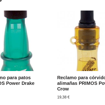
mo para patos
Reclamo para córvid
S Power Drake
alimañas PRIMOS Po
Crow
19,38
€