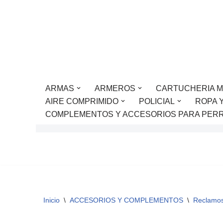
Saltar
al
contenido
ARMAS
ARMEROS
CARTUCHERIA M
AIRE COMPRIMIDO
POLICIAL
ROPA 
COMPLEMENTOS Y ACCESORIOS PARA PER
Inicio
\
ACCESORIOS Y COMPLEMENTOS
\
Reclamo