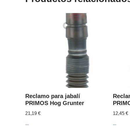
Reclamo para jabalí
Recla
PRIMOS Hog Grunter
PRIMO
21,19
€
12,45
€
...
...