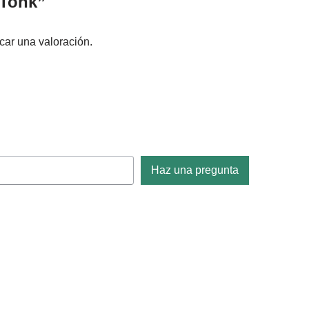
Tonk”
car una valoración.
Haz una pregunta