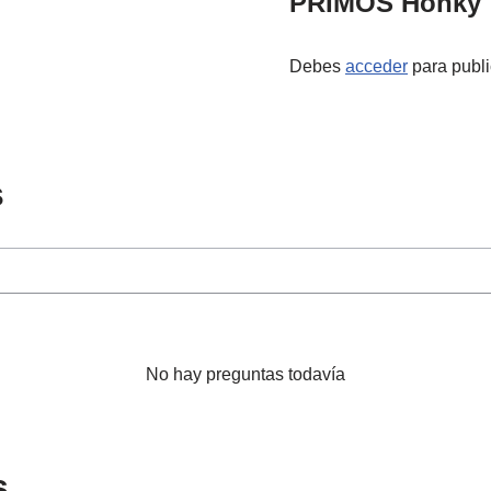
PRIMOS Honky 
Debes
acceder
para publi
s
No hay preguntas todavía
s