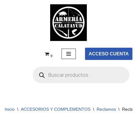
Saltar
al
contenido
ACCESO CUENTA
0
Inicio
\
ACCESORIOS Y COMPLEMENTOS
\
Reclamos
\
Reclam