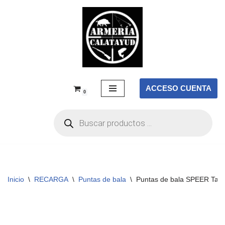
Saltar
al
contenido
ACCESO CUENTA
0
Inicio
\
RECARGA
\
Puntas de bala
\
Puntas de bala SPEER Targe