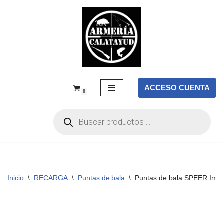
Saltar
al
contenido
ACCESO CUENTA
0
Inicio
\
RECARGA
\
Puntas de bala
\
Puntas de bala SPEER Impac