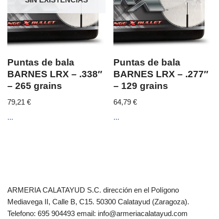
Puntas de bala
Puntas de bala
BARNES LRX – .338″
BARNES LRX – .277″
– 265 grains
– 129 grains
79,21
€
64,79
€
...
...
ARMERIA CALATAYUD S.C. dirección en el Polígono
Mediavega II, Calle B, C15. 50300 Calatayud (Zaragoza).
Telefono: 695 904493 email: info@armeriacalatayud.com