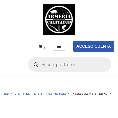
Saltar
al
contenido
ACCESO CUENTA
0
Inicio
\
RECARGA
\
Puntas de bala
\
Puntas de bala BARNES TTS