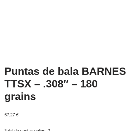
Puntas de bala BARNES
TTSX – .308″ – 180
grains
67,27
€
Total de ventas online: 0