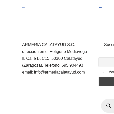
...
...
ARMERIA CALATAYUD S.C.
Suscr
dirección en el Polígono Mediavega
II, Calle B, C15. 50300 Calatayud
(Zaragoza). Telefono: 695 904493
Ace
email: info@armeriacalatayud.com