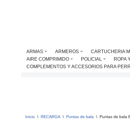
Saltar
al
contenido
ARMAS
ARMEROS
CARTUCHERIA M
AIRE COMPRIMIDO
POLICIAL
ROPA 
COMPLEMENTOS Y ACCESORIOS PARA PER
Inicio
\
RECARGA
\
Puntas de bala
\
Puntas de bala 