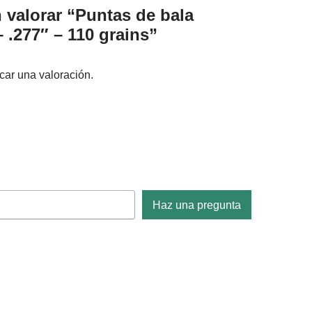
n valorar “Puntas de bala
.277″ – 110 grains”
car una valoración.
Haz una pregunta