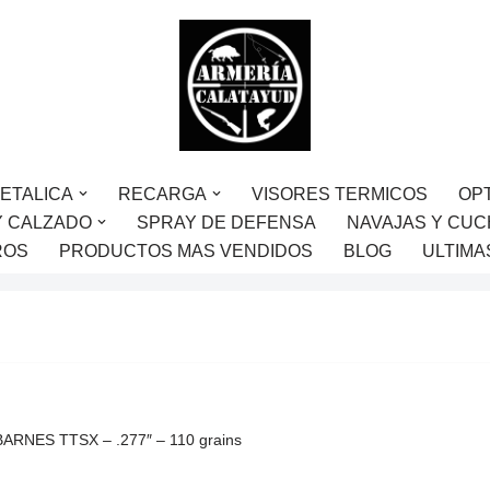
ETALICA
RECARGA
VISORES TERMICOS
OP
Y CALZADO
SPRAY DE DEFENSA
NAVAJAS Y CUC
ROS
PRODUCTOS MAS VENDIDOS
BLOG
ULTIMA
BARNES TTSX – .277″ – 110 grains