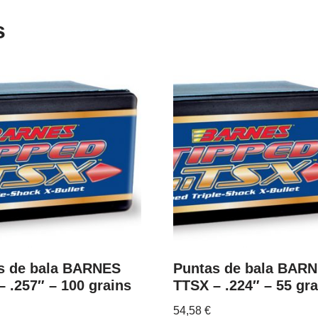
s
s de bala BARNES
Puntas de bala BAR
 .257″ – 100 grains
TTSX – .224″ – 55 gra
54,58
€