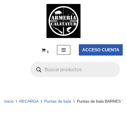
Saltar
al
contenido
ACCESO CUENTA
0
Inicio
\
RECARGA
\
Puntas de bala
\
Puntas de bala BARNES TSX