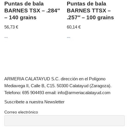
Puntas de bala
Puntas de bala
BARNES TSX – .284″
BARNES TTSX –
– 140 grains
.257″ – 100 grains
56,73
€
60,14
€
...
...
ARMERIA CALATAYUD S.C. dirección en el Polígono
Mediavega II, Calle B, C15. 50300 Calatayud (Zaragoza).
Telefono: 695 904493 email: info@armeriacalatayud.com
Suscribete a nuestra Newsletter
Correo electrónico