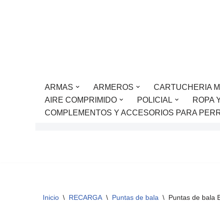
Saltar
al
contenido
ARMAS
ARMEROS
CARTUCHERIA M
AIRE COMPRIMIDO
POLICIAL
ROPA 
COMPLEMENTOS Y ACCESORIOS PARA PER
Inicio
\
RECARGA
\
Puntas de bala
\
Puntas de bala