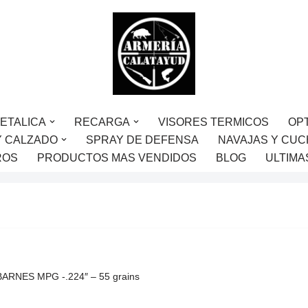
ETALICA
RECARGA
VISORES TERMICOS
OP
Y CALZADO
SPRAY DE DEFENSA
NAVAJAS Y CUC
ROS
PRODUCTOS MAS VENDIDOS
BLOG
ULTIMA
 BARNES MPG -.224″ – 55 grains