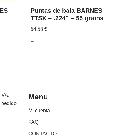
NES
Puntas de bala BARNES
TTSX – .224″ – 55 grains
54,58
€
...
 IVA.
Menu
e pedido
Mi cuenta
FAQ
CONTACTO