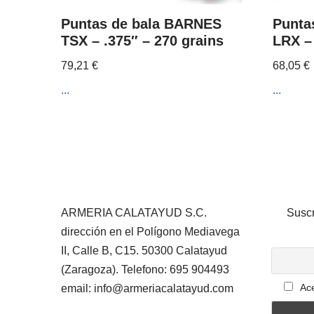
Puntas de bala BARNES
Punta
TSX – .375″ – 270 grains
LRX – 
79,21
€
68,05
€
...
...
ARMERIA CALATAYUD S.C.
Suscr
dirección en el Polígono Mediavega
II, Calle B, C15. 50300 Calatayud
(Zaragoza). Telefono: 695 904493
Ace
email: info@armeriacalatayud.com