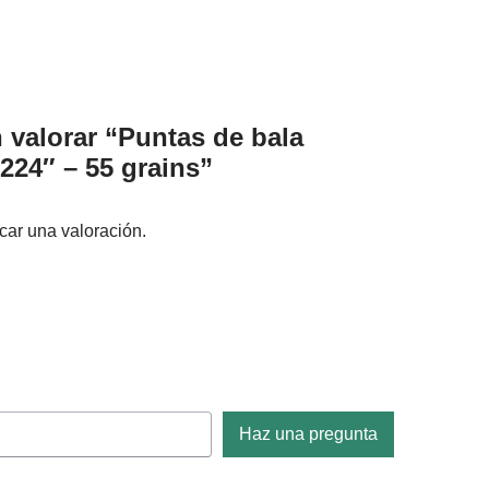
n valorar “Puntas de bala
24″ – 55 grains”
car una valoración.
Haz una pregunta