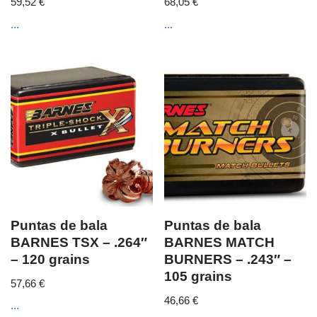
59,52
€
68,05
€
...
...
Puntas de bala
Puntas de bala
BARNES TSX – .264″
BARNES MATCH
– 120 grains
BURNERS – .243″ –
105 grains
57,66
€
46,66
€
...