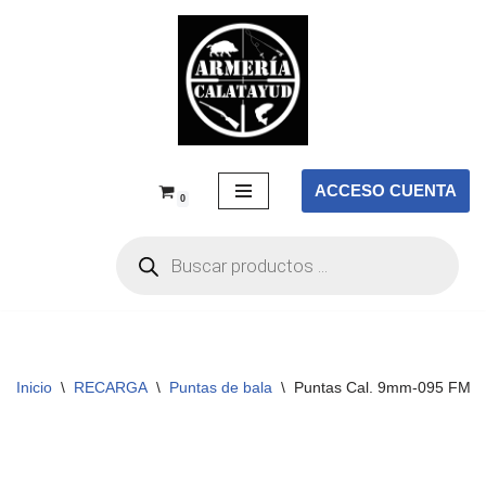
Saltar
al
contenido
ACCESO CUENTA
0
Inicio
\
RECARGA
\
Puntas de bala
\
Puntas Cal. 9mm-095 FMJ S