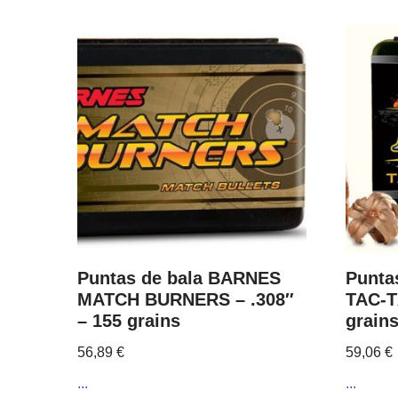
Puntas de bala BARNES
Punta
MATCH BURNERS – .308″
TAC-T
– 155 grains
grain
56,89
€
59,06
€
...
...