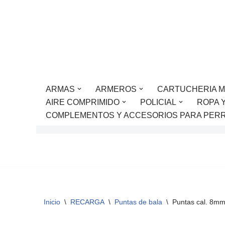
Saltar
al
contenido
ARMAS
ARMEROS
CARTUCHERIA M
AIRE COMPRIMIDO
POLICIAL
ROPA 
COMPLEMENTOS Y ACCESORIOS PARA PER
Inicio
\
RECARGA
\
Puntas de bala
\
Puntas cal. 8mm