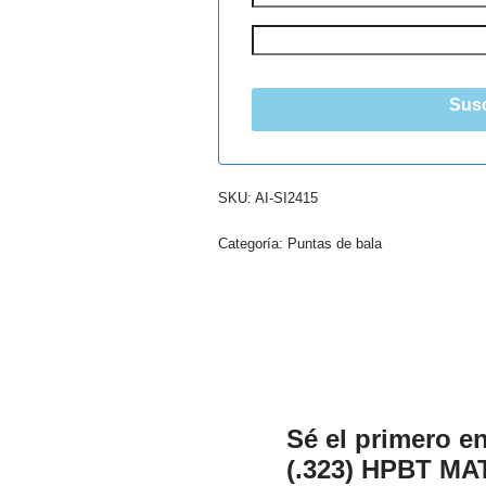
Susc
SKU:
AI-SI2415
Categoría:
Puntas de bala
Sé el primero e
(.323) HPBT MAT