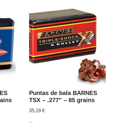
NES
Puntas de bala BARNES
rains
TSX – .277″ – 85 grains
35,19
€
...