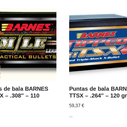
s de bala BARNES
Puntas de bala BAR
X – .308″ – 110
TTSX – .264″ – 120 g
s
59,37
€
...