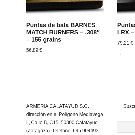
Puntas de bala BARNES
Punta
MATCH BURNERS – .308″
LRX – 
– 155 grains
79,21
€
56,89
€
...
...
ARMERIA CALATAYUD S.C.
Suscr
dirección en el Polígono Mediavega
II, Calle B, C15. 50300 Calatayud
(Zaragoza). Telefono: 695 904493