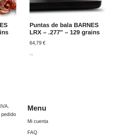
NES
Puntas de bala BARNES
ins
LRX – .277″ – 129 grains
64,79
€
...
 IVA.
Menu
e pedido
Mi cuenta
FAQ