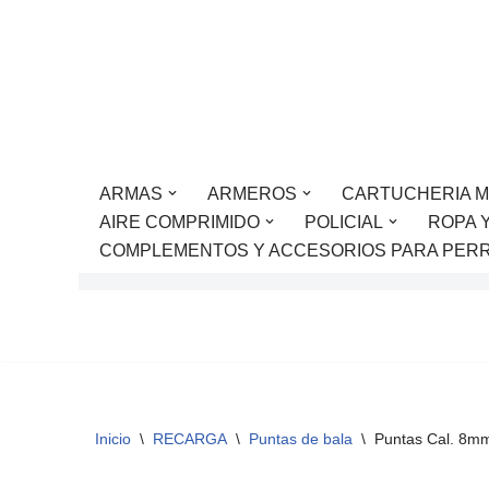
Saltar
al
contenido
ARMAS
ARMEROS
CARTUCHERIA M
AIRE COMPRIMIDO
POLICIAL
ROPA 
COMPLEMENTOS Y ACCESORIOS PARA PER
Inicio
\
RECARGA
\
Puntas de bala
\
Puntas Cal. 8m